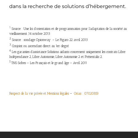
dans la recherche de solutions d’hébergement.
1
Source : Une loi d’orientation et de programmation pour l’adaptation de la société au
vieillissement ,14 octobre 2013
2
Source : sondage Opionway – Le Figaro 22 avril 2013
3
Conjoint ou ascendant direct au 1er degré.
4
Les garanties d’assistance Solutions aidants concernent uniquement les contrats Libre
Indépendance 2, Libre Autonomie, Libre Autonomie 2 et Présentalis 2.
5
TNS Sofres – Les Français et le grand âge – Avril 2011
Respect de la vie privée et Mentions légales
–
Orias : 07020853